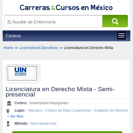
Centros
Toggle
navigat
»
»
Home
Licenciaturas Ejecutivas
Licenciatura en Derecho Mixta
Licenciatura en Derecho Mixta - Semi-
presencial
Centro:
Universidad Insurgentes
Lugar:
Iztacalco
-
Chalco de Díaz Covarrubias
-
Ecatepec de Morelos
+ Ver Más
Método:
Semi-presencial