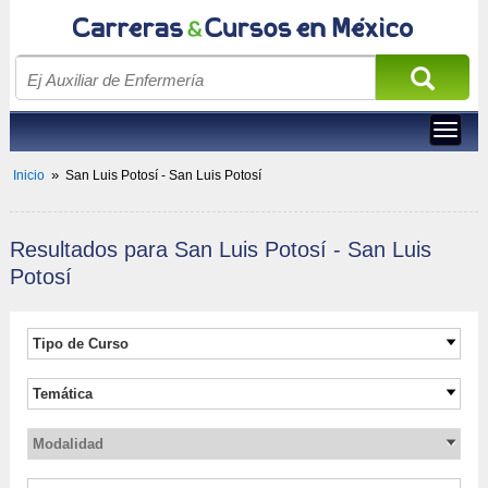
Toggle
navigat
»
Inicio
San Luis Potosí - San Luis Potosí
Resultados para 
 San Luis Potosí - San Luis 
Potosí
Tipo de Curso 
Carreras universitarias
Temática
Maestrías Ejecutivas
Administración Pública
Maestría
Modalidad
Ciencias Agrarias
Cursos
Presencial