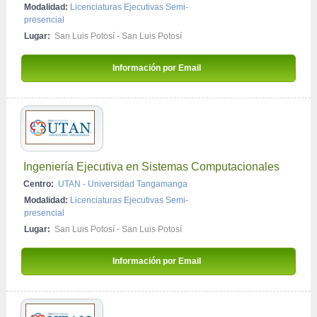
Modalidad:
Licenciaturas Ejecutivas Semi-
Ciencias Sociales y Humanidades
presencial
Culinaria y Gastronomía
Lugar:
San Luis Potosí - San Luis Potosí
Economía y Finanzas
Información por Email 
Gestión Medio Ambiente
Informática e Información
Programas Empresariales
Riesgos Laborales
Calidad
Ingeniería Ejecutiva en Sistemas Computacionales
Ciencias y Tecnología de los Alimentos
Centro:
UTAN - Universidad Tangamanga
Modalidad:
Licenciaturas Ejecutivas Semi-
Deportes y Educación Física
presencial
Educación
Lugar:
San Luis Potosí - San Luis Potosí
Hotelería y Turismo
Información por Email 
Ingeniería y Tecnología
Psicología y Ciencias Sociales y de Comportamiento
Salud y Medicina