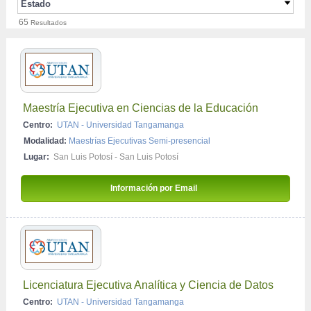
Estado
Contabilidad Empresarial
Posgrado
Semi-presencial
65
Resultados
San Luis Potosi
Derecho / Leyes
Licenciaturas Ejecutivas
Física y Química
Doctorado
Idiomas
Medio Ambiente y Geología
Maestría Ejecutiva en Ciencias de la Educación
Publicidad y Marketing
Centro:
UTAN - Universidad Tangamanga
Arquitectura y Urbanismo
Modalidad:
Maestrías Ejecutivas Semi-presencial
Ciencias Biológicas
Lugar:
San Luis Potosí - San Luis Potosí
Criminología y Estudios Forenses
Información por Email 
Diseño y Animación
Formación Profesional
Impuestos / Fiscal
Moda / Diseño
Recursos Humanos - RRHH
Licenciatura Ejecutiva Analítica y Ciencia de Datos
Centro:
UTAN - Universidad Tangamanga
Arte y Bellas Artes