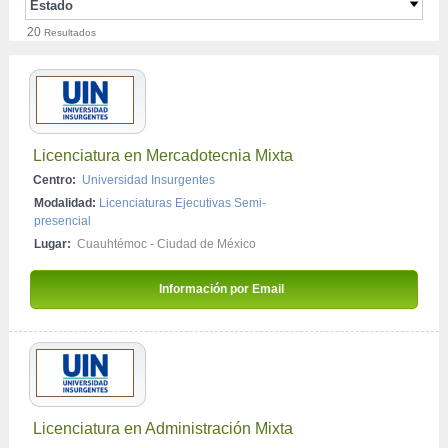
Estado
Culinaria y Gastronomía
Posgrado
20
Resultados
CDMX - Ciudad de México
Economía y Finanzas
Licenciaturas Ejecutivas
Gestión Inmobiliaria - Urbanismo
Doctorado
Idiomas
Ingeniería y Tecnología
Licenciatura en Mercadotecnia Mixta
Organización de Eventos
Centro:
Universidad Insurgentes
Psicología y Ciencias Sociales y de Comportamiento
Modalidad:
Licenciaturas Ejecutivas Semi-
presencial
Salud y Medicina
Lugar:
Cuauhtémoc - Ciudad de México
Arquitectura y Urbanismo
Ciencias y Tecnología de los Alimentos
Información por Email 
Deportes y Educación Física
Educación
Gestión Medio Ambiente
Imagen y Sonido
Licenciatura en Administración Mixta
Matemáticas y Estadística