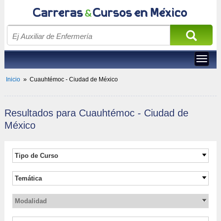
Toggle
navigat
»
Inicio
Cuauhtémoc - Ciudad de México
Resultados para 
 Cuauhtémoc - Ciudad de 
México
Tipo de Curso 
Carreras universitarias
Temática
Maestrías Ejecutivas
Administración Pública
Maestría
Modalidad
Ciencias Sociales y Humanidades
Cursos
Presencial