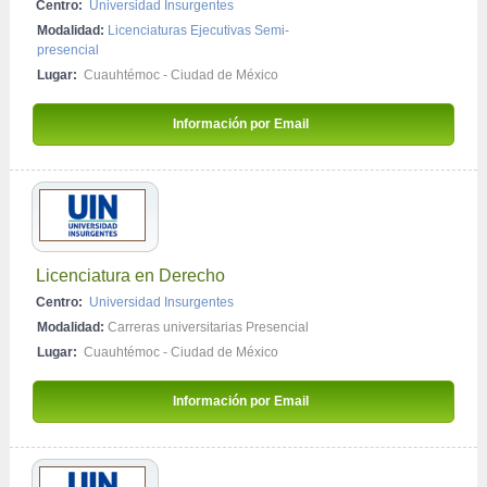
Centro:
Universidad Insurgentes
Periodismo y Ciencias de la Información
Modalidad:
Licenciaturas Ejecutivas Semi-
presencial
Publicidad y Marketing
Lugar:
Cuauhtémoc - Ciudad de México
Traducción e Interpretación
Arte y Bellas Artes
Información por Email 
Contabilidad Empresarial
Derecho / Leyes
Física y Química
Habilidades Personales / Desarrollo Personal
Licenciatura en Derecho
Impuestos / Fiscal
Centro:
Universidad Insurgentes
MBA
Modalidad:
Carreras universitarias Presencial
Programas Empresariales
Lugar:
Cuauhtémoc - Ciudad de México
Recursos Humanos - RRHH
Información por Email 
Calidad
Criminología y Estudios Forenses
Diseño y Animación