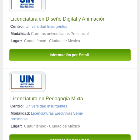
Formación Profesional
Hotelería y Turismo
Licenciatura en Diseño Digital y Animación
Informática e Información
Centro:
Universidad Insurgentes
Modalidad:
Carreras universitarias Presencial
Moda / Diseño
Lugar:
Cuauhtémoc - Ciudad de México
Pseudociencias y Terapias Alternativas
Riesgos Laborales
Información por Email 
Licenciatura en Pedagogía Mixta
Centro:
Universidad Insurgentes
Modalidad:
Licenciaturas Ejecutivas Semi-
presencial
Lugar:
Cuauhtémoc - Ciudad de México