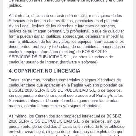
Servicios con fines o efectos generalmente aceptados y el orden 
público.
 A tal efecto, el Usuario se abstendrá de utilizar cualquiera de los 
Servicios con fines o efectos ilícitos, prohibidos en el presente 
Aviso Legal, lesivos de los derechos e intereses de terceros, 
lesivos de su imagen personal y/o profesional, o que de cualquier 
forma puedan dañar, inutilizar, sobrecargar, deteriorar o impedir la 
normal utilización de los Servicios, los equipos informáticos o los 
documentos, archivos y toda clase de contenidos almacenados en 
cualquier equipo informático (hacking) de BOSBIZ 2010 
SERVICIOS DE PUBLICIDAD S.L., de otros Usuarios o de 
cualquier usuario de Internet (hardware y software) 
4. COPYRIGHT. NO LINCENCIA
 Todas las marcas, nombres comerciales o signos distintivos de 
cualquier clase que aparecen en la Página web son propiedad de 
 BOSBIZ 2010 SERVICIOS DE PUBLICIDAD S.L. o de terceros, 
sin que pueda entenderse que el uso o acceso al Portal y/o a los 
Servicios atribuya al Usuario derecho alguno sobre las citadas 
marcas, nombres comerciales y/o signos distintivos. 
 Asimismo, los Contenidos son propiedad intelectual de BOSBIZ 
2010 SERVICIOS DE PUBLICIDAD S.L. o de terceros, sin que 
puedan entenderse cedidos al Usuario, en virtud de lo establecido 
en Este aviso Legal, ninguno de los derechos de explotación que 