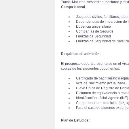
 Turno: Matutino, vespertino, nocturno y mi
Campo laboral
:
 Juzgados civiles, familiares, labor
 Dependencias de impartición de ju
 Docencia universitaria
 Compañías de Seguros
 Fuerzas de Seguridad
 Fuerzas de Seguridad de Nivel Nac
Requisitos de admisión
:
 El prospecto deberá presentarse en el Área
copias de los siguientes documentos:
 Certificado de bachillerato o equi
 Acta de Nacimiento actualizada
 Clave Única de Registro de Pobl
 Dictamen de equivalencia o reval
 Identificación oficial vigente (INE)
 Comprobante de domicilio (luz, ag
 Para el caso de alumnos extranjero
Plan de Estudios
: