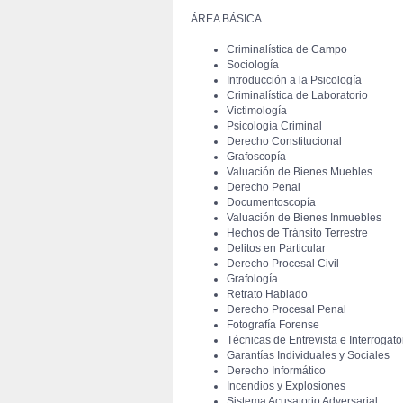
 ÁREA BÁSICA
Criminalística de Campo 
Sociología
Introducción a la Psicología
Criminalística de Laboratorio
Victimología
Psicología Criminal
Derecho Constitucional
Grafoscopía
Valuación de Bienes Muebles
Derecho Penal
Documentoscopía
Valuación de Bienes Inmuebles
Hechos de Tránsito Terrestre
Delitos en Particular
Derecho Procesal Civil
Grafología
Retrato Hablado
Derecho Procesal Penal
Fotografía Forense
Técnicas de Entrevista e Interrogato
Garantías Individuales y Sociales
Derecho Informático
Incendios y Explosiones
Sistema Acusatorio Adversarial