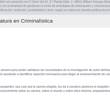
e) con domicilio en C/ Gran Vía 81, 5 ª Planta Dpto. 1, 48011 Bilbao-Vizcaya (Esp
ia) con la finalidad de gestionar el envío de solicitudes de información y comunicac
ficación, limitación, portabilidad y otros, según se indica en nuestra política de pr
tura en Criminalística
l alumno para poder satisfacer las necesidades de la investigación de actos delictiv
le ayudarán a identificar aspectos necesarios para llegar al esclarecimiento de ca
nsurgentes, sea cual sea la carrera elegida, les da a nuestros alumnos el respaldo 
conocimiento sobre su carrera, sobre el mundo y sobre ellos mismos, preparándose