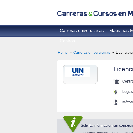
Carreras universitarias
Maestrías E
Centros
»
»
Home
Carreras universitarias
Licenciatu
Licenci
Centr
Lugar
Métod
Solicita información sin compro