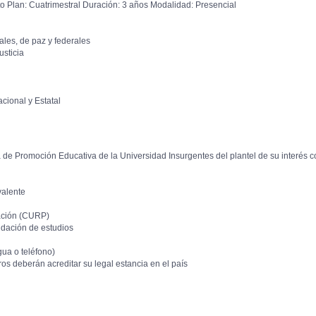
xto Plan: Cuatrimestral Duración: 3 años Modalidad: Presencial
ales, de paz y federales
sticia
ional y Estatal
 de Promoción Educativa de la Universidad Insurgentes del plantel de su interés co
valente
ación (CURP)
idación de estudios
ua o teléfono)
s deberán acreditar su legal estancia en el país