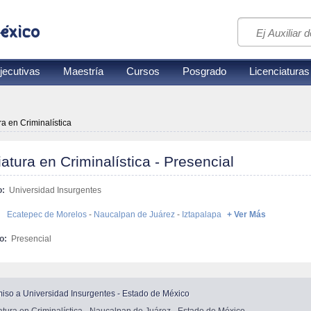
jecutivas
Maestría
Cursos
Posgrado
Licenciaturas
ra en Criminalística
atura en Criminalística - Presencial
o:
Universidad Insurgentes
:
Ecatepec de Morelos
-
Naucalpan de Juárez
-
Iztapalapa
+ Ver Más
o:
Presencial
miso a
Universidad Insurgentes - Estado de México