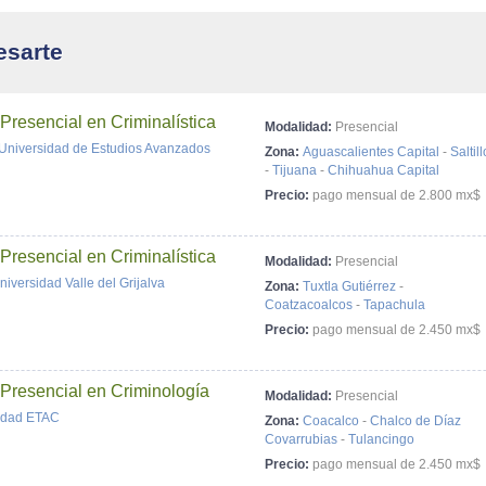
esarte
 Presencial en Criminalística
Modalidad:
Presencial
Universidad de Estudios Avanzados
Zona:
Aguascalientes Capital
-
Saltill
-
Tijuana
-
Chihuahua Capital
Precio:
pago mensual de 2.800 mx$
 Presencial en Criminalística
Modalidad:
Presencial
iversidad Valle del Grijalva
Zona:
Tuxtla Gutiérrez
-
Coatzacoalcos
-
Tapachula
Precio:
pago mensual de 2.450 mx$
 Presencial en Criminología
Modalidad:
Presencial
idad ETAC
Zona:
Coacalco
-
Chalco de Díaz 
Covarrubias
-
Tulancingo
Precio:
pago mensual de 2.450 mx$