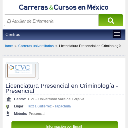
Centros
Toggle
navigat
»
»
Home
Carreras universitarias
Licenciatura Presencial en Criminología
Licenciatura Presencial en Criminología - 
Presencial
Centro:
UVG - Universidad Valle del Grijalva
Lugar:
Tuxtla Gutiérrez
-
Tapachula
Método:
Presencial
Información por Email 