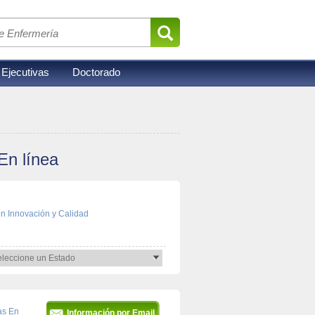
 Ejecutivas
Doctorado
n línea 
n Innovación y Calidad 
eleccione un Estado 
s En 
Información por Email 