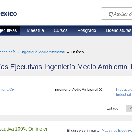
jecutivas
Maestría
Cursos
Posgrado
Licenciaturas
»
»
Tecnología
Ingeniería Medio Ambiental
En línea
as Ejecutivas Ingeniería Medio Ambiental E
iería Civil
Ingeniería Medio Ambiental
Producció
Industrial
Estado:
 S
ecutiva 100% Online en 
El curso se imparte:
Maestrías Ejecutiva