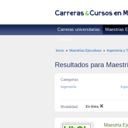
Carreras universitarias
Maestrías E
Centros
»
»
Inicio
Maestrías Ejecutivas
Ingeniería y 
Resultados para 
Maestrí
Categorias
Ingeniería
Ingen
Modalidad:
En línea
Maestría Ej