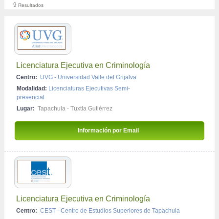
9
Resultados
Aguascalientes
Licenciaturas Ejecutivas
Baja California
Doctorado
CDMX - Ciudad de México
Chiapas
Chiapas
Licenciatura Ejecutiva en Criminología
Comitán De Domínguez
Centro:
UVG - Universidad Valle del Grijalva
Tapachula
Modalidad:
Licenciaturas Ejecutivas Semi-
Tuxtla Gutiérrez
presencial
Lugar:
Tapachula
-
Tuxtla Gutiérrez
Chihuahua
Coahuila
Información por Email 
Estado de México
Hidalgo
San Luis Potosi
Veracruz
Licenciatura Ejecutiva en Criminología
Centro:
CEST - Centro de Estudios Superiores de Tapachula