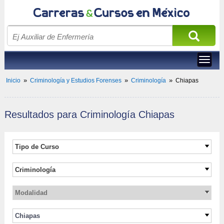
Toggle
navigat
»
»
»
Inicio
Criminología y Estudios Forenses
Criminología
Chiapas
Resultados para 
 Criminología Chiapas
Tipo de Curso 
Carreras universitarias
Criminología
Maestrías Ejecutivas
Criminología
Maestría
Modalidad
Estudios Forenses
Cursos
Presencial
Chiapas
Posgrado
Semi-presencial