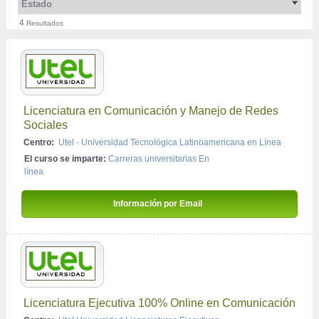
Comunicaciones
Estado
Posgrado
Presencial
4
Periodismo
Resultados
Licenciaturas Ejecutivas
Semi-presencial
Edición
Doctorado
Redacción
Gestión de Empresas de Comunicación
Licenciatura en Comunicación y Manejo de Redes 
Sociales
Centro:
Utel - Universidad Tecnológica Latinoamericana en Línea
El curso se imparte:
Carreras universitarias En 
línea
Información por Email 
Licenciatura Ejecutiva 100% Online en Comunicación