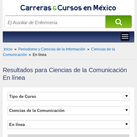
Toggle
navigat
»
»
Inicio
Periodismo y Ciencias de la Información
Ciencias de la 
»
Comunicación
En línea
Resultados para 
 Ciencias de la Comunicación 
En línea 
Tipo de Curso 
Carreras universitarias
Ciencias de la Comunicación
Maestrías Ejecutivas
Ciencias de la Comunicación
Maestría
En línea 
Medios Digitales
Cursos
En línea