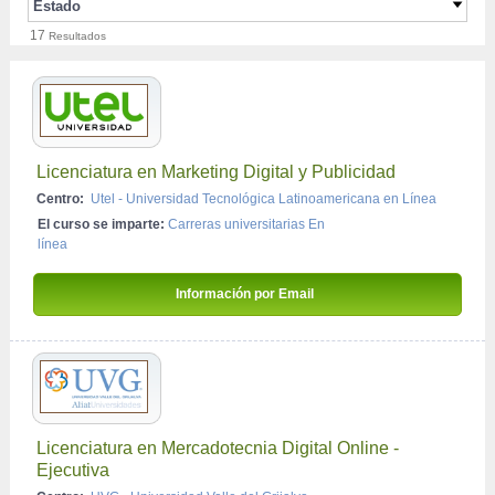
Comunicación de Marketing
Estado
Posgrado
Presencial
17
Marketing
Resultados
Aguascalientes
Licenciaturas Ejecutivas
Semi-presencial
Merchandising
Baja California
Doctorado
Atención Telefónica
Chiapas
Comunicación Integrada de Ventas
Chihuahua
Publicidad
Licenciatura en Marketing Digital y Publicidad
Coahuila
Centro:
Utel - Universidad Tecnológica Latinoamericana en Línea
Comercial y Ventas
Estado de México
El curso se imparte:
Carreras universitarias En 
Gestión de Marketing
Hidalgo
línea
Marketing Estratégico
San Luis Potosi
Información por Email 
Publicidad y Relaciones Públicas
Tabasco
Comercio Electrónico/E-Commerce
Veracruz
Investigación de Mercados
Mercadotecnia de Producto – Branding
Relaciones Públicas
Licenciatura en Mercadotecnia Digital Online - 
Ejecutiva