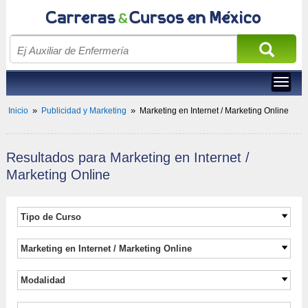
Toggle
navigat
»
»
Inicio
Publicidad y Marketing
Marketing en Internet / Marketing Online
Resultados para 
 Marketing en Internet / 
Marketing Online 
Tipo de Curso 
Carreras universitarias
Marketing en Internet / Marketing Online
Maestrías Ejecutivas
Marketing en Internet / Marketing Online
Maestría
Modalidad
Atención al Cliente
Cursos
En línea